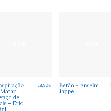
nspiração
Betão – Anselm
18,80
€
 Matar
Jappe
enço de
is – Eric
ini