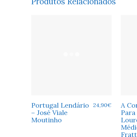
Produtos Relacionados
Portugal Lendário
A Co
24,90
€
– José Viale
Para
Moutinho
Lour
Médic
Fratt