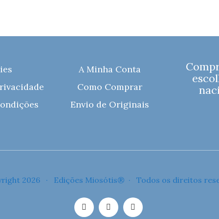
Compre
ies
A Minha Conta
escol
Privacidade
Como Comprar
naci
ondições
Envio de Originais
right 2026 · Edições Miosótis® · Todos os direitos res