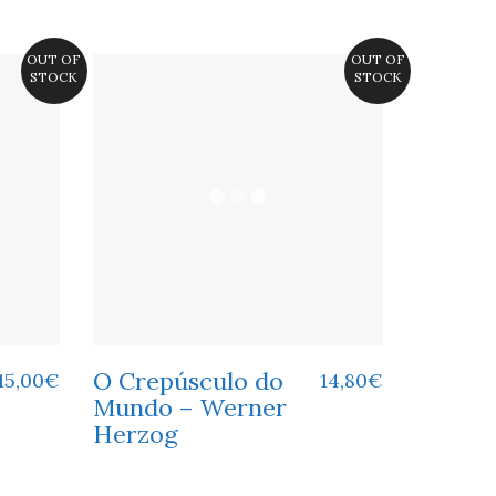
OUT OF
OUT OF
STOCK
STOCK
O Crepúsculo do
15,00
€
14,80
€
Mundo – Werner
Herzog