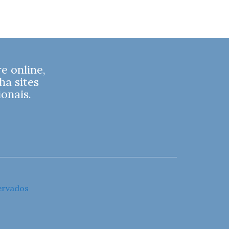
 online,
ha sites
onais.
ervados