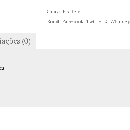
Nascer
do
Share this item:
Mundo
nas
Email
Facebook
Twitter X
WhatsA
Suas
Passagens
-
iações (0)
Silvina
Rodrigues
Lopes
es