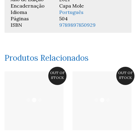
Encadernação
Capa Mole
Idioma
Português
Páginas
504
ISBN
9789897850929
Produtos Relacionados
OUT OF
OUT OF
STOCK
STOCK