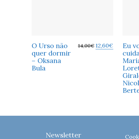
O Urso não
Eu v
12,60
€
14,00
€
quer dormir
cuida
– Oksana
Mari
Bula
Lore
Gira
Nicol
Berte
Newsletter
Cook