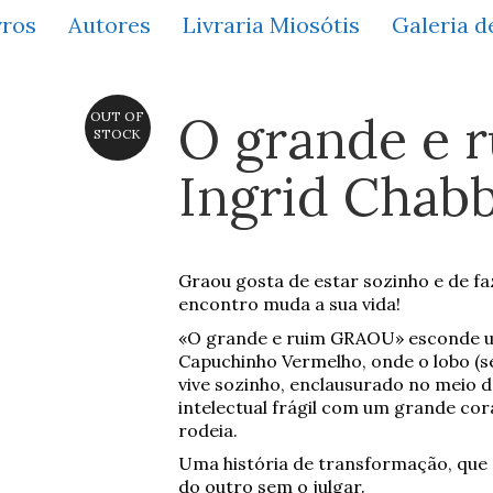
vros
Autores
Livraria Miosótis
Galeria d
O grande e 
OUT OF
STOCK
Ingrid Chabb
Graou gosta de estar sozinho e de fa
encontro muda a sua vida!
«O grande e ruim GRAOU» esconde u
Capuchinho Vermelho, onde o lobo (s
vive sozinho, enclausurado no meio d
intelectual frágil com um grande cor
rodeia.
Uma história de transformação, que 
do outro sem o julgar.