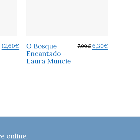
O Bosque
12,60
€
6,30
€
€
7,00
€
Encantado –
Laura Muncie
 online,