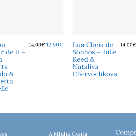
ou
Lua Cheia de
12,60
€
14,00
€
14,00
r de ti –
Sonhos – Julie
a
Reed &
tta
Nataliya
ldo &
Chervochkova
etta
lle
Compre
ies
A Minha Conta