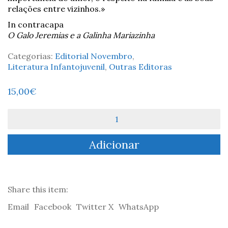
relações entre vizinhos.»
In contracapa
O Galo Jeremias e a Galinha Mariazinha
Categorias:
Editorial Novembro
,
Literatura Infantojuvenil
,
Outras Editoras
15,00
€
Quantidade
de
O
Adicionar
Galo
Jeremias
e
a
Galinha
Share this item:
Mariazinha
Email
Facebook
Twitter X
WhatsApp
-
Maria