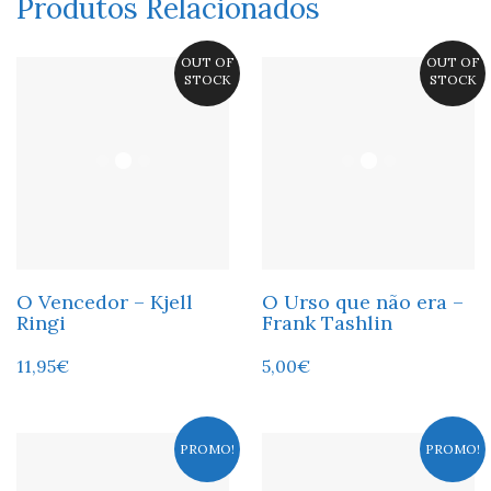
Produtos Relacionados
OUT OF
OUT OF
STOCK
STOCK
O Vencedor – Kjell
O Urso que não era –
Ringi
Frank Tashlin
11,95
€
5,00
€
PROMO!
PROMO!