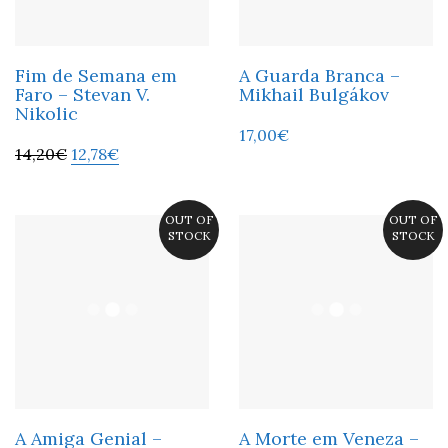
Fim de Semana em
A Guarda Branca –
Faro – Stevan V.
Mikhail Bulgákov
Nikolic
17,00
€
14,20
€
12,78
€
OUT OF
OUT OF
STOCK
STOCK
A Amiga Genial –
A Morte em Veneza –