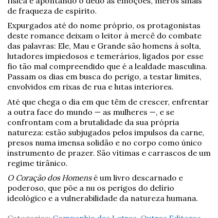
física e apontando o dedo às emoções, meros sinais
de fraqueza de espírito.
Expurgados até do nome próprio, os protagonistas
deste romance deixam o leitor à mercê do combate
das palavras: Ele, Mau e Grande são homens à solta,
lutadores impiedosos e temerários, ligados por esse
fio tão mal compreendido que é a lealdade masculina.
Passam os dias em busca do perigo, a testar limites,
envolvidos em rixas de rua e lutas interiores.
Até que chega o dia em que têm de crescer, enfrentar
a outra face do mundo — as mulheres —, e se
confrontam com a brutalidade da sua própria
natureza: estão subjugados pelos impulsos da carne,
presos numa imensa solidão e no corpo como único
instrumento de prazer. São vítimas e carrascos de um
regime tirânico.
O Coração dos Homens
é um livro descarnado e
poderoso, que põe a nu os perigos do delírio
ideológico e a vulnerabilidade da natureza humana.