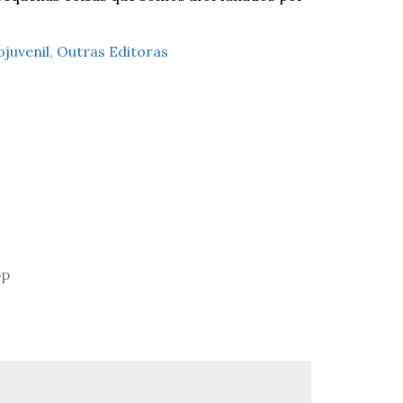
ojuvenil
,
Outras Editoras
pp