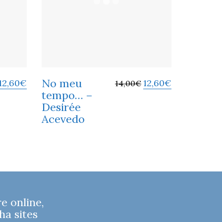
No meu
12,60
€
12,60
€
14,00
€
tempo… –
Desirée
Acevedo
 online,
ha sites