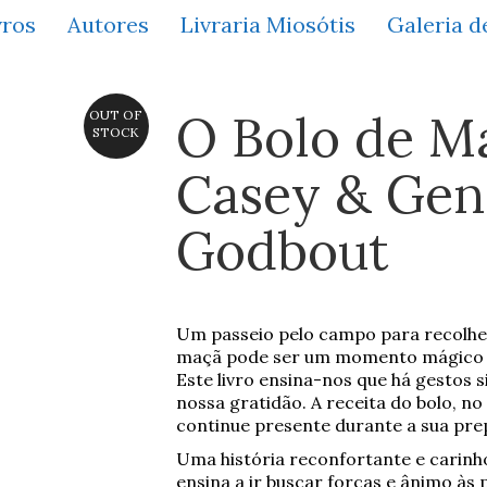
vros
Autores
Livraria Miosótis
Galeria d
O Bolo de M
OUT OF
STOCK
Casey & Gen
Godbout
Um passeio pelo campo para recolher
maçã pode ser um momento mágico 
Este livro ensina-nos que há gestos
nossa gratidão. A receita do bolo, no
continue presente durante a sua prep
Uma história reconfortante e carinh
ensina a ir buscar forças e ânimo à