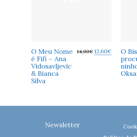
O Meu Nome
O Bi
12,60
€
14,00
€
é Fifi – Ana
proc
Vidosavljevic
ninh
& Bianca
Oksa
Silva
Newsletter
Cook