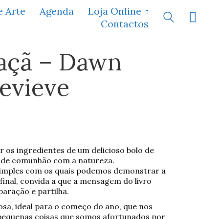
e Arte
Agenda
Loja Online
Contactos
açã – Dawn
evieve
 os ingredientes de um delicioso bolo de
de comunhão com a natureza.
 simples com os quais podemos demonstrar a
 final, convida a que a mensagem do livro
aração e partilha.
osa, ideal para o começo do ano, que nos
s pequenas coisas que somos afortunados por