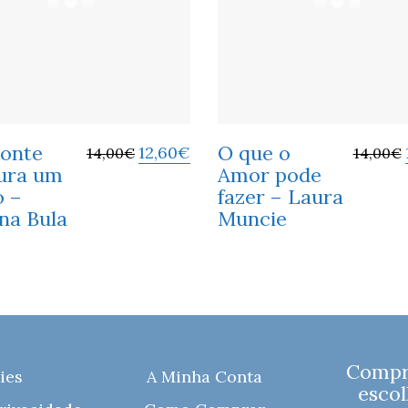
sonte
O que o
12,60
€
14,00
€
14,00
€
ura um
Amor pode
o –
fazer – Laura
na Bula
Muncie
Compre
ies
A Minha Conta
escol