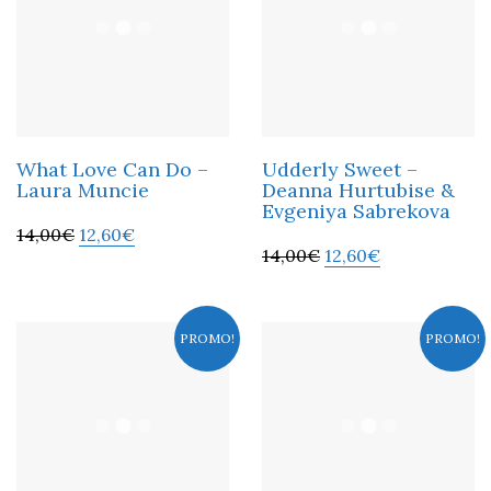
What Love Can Do –
Udderly Sweet –
Laura Muncie
Deanna Hurtubise &
Evgeniya Sabrekova
14,00
€
12,60
€
14,00
€
12,60
€
PROMO!
PROMO!