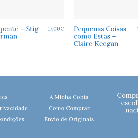
pente – Stig
Pequenas Coisas
17,00
€
erman
como Estas –
Claire Keegan
Compre
ies
A Minha Conta
escol
Privacidade
Como Comprar
naci
ondições
Envio de Originais