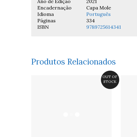
Ano de Edição
2021
Encadernação
Capa Mole
Idioma
Português
Páginas
334
ISBN
9789725614341
Produtos Relacionados
OUT OF
STOCK