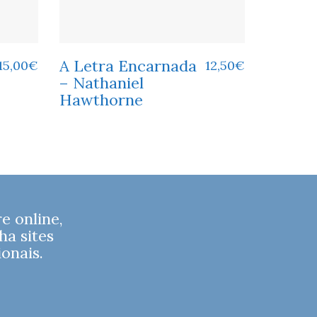
A Letra Encarnada
15,00
€
12,50
€
– Nathaniel
Hawthorne
 online,
ha sites
onais.