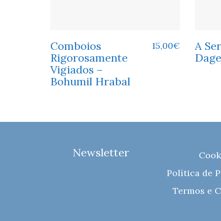
Comboios
A Ser
15,00
€
Rigorosamente
Dag
Vigiados –
Bohumil Hrabal
Newsletter
Cook
Política de 
Termos e C