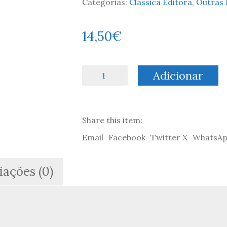
Categorias:
Clássica Editora
,
Outras 
14,50
€
Quantidade
Adicionar
de
Nostromo
-
Joseph
Share this item:
Conrad
Email
Facebook
Twitter X
WhatsA
iações (0)