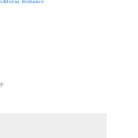
Editoras
,
Romance
pp