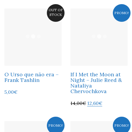
OUT OF
PROMO!
STOCK
O Urso que não era –
If I Met the Moon at
Frank Tashlin
Night – Julie Reed &
Nataliya
Chervochkova
5,00
€
14,00
€
12,60
€
PROMO!
PROMO!