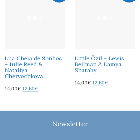
Lua Cheia de Sonhos
Little Özil – Lewis
– Julie Reed &
Beilman & Lamya
Nataliya
Sharaby
Chervochkova
14,00
€
12,60
€
14,00
€
12,60
€
Newsletter