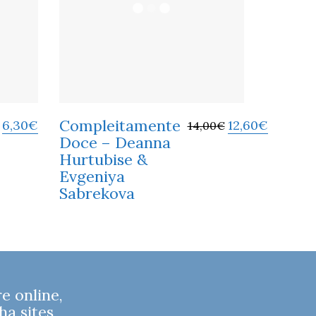
Compleitamente
6,30
€
12,60
€
14,00
€
Doce – Deanna
Hurtubise &
Evgeniya
Sabrekova
 online,
ha sites