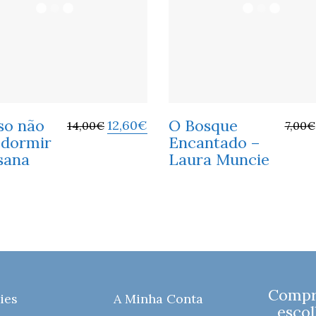
so não
O Bosque
12,60
€
14,00
€
7,00
€
 dormir
Encantado –
sana
Laura Muncie
Compre
ies
A Minha Conta
escol