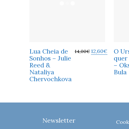
Lua Cheia de
O Ur
12,60
€
14,00
€
Sonhos – Julie
quer
Reed &
– Ok
Nataliya
Bula
Chervochkova
Newsletter
Cook