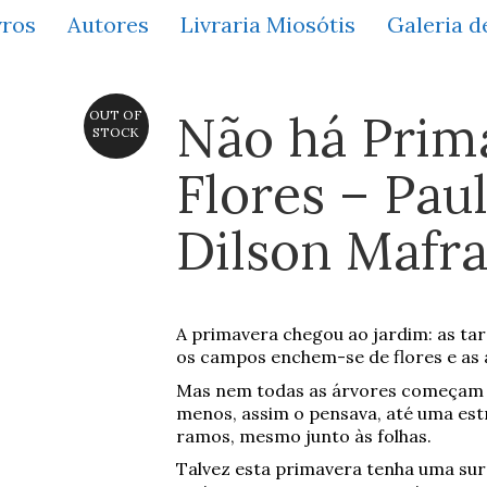
vros
Autores
Livraria Miosótis
Galeria d
Não há Prim
OUT OF
STOCK
Flores – Paul
Dilson Mafr
A primavera chegou ao jardim: as ta
os campos enchem-se de flores e as
Mas nem todas as árvores começam a f
menos, assim o pensava, até uma est
ramos, mesmo junto às folhas.
Talvez esta primavera tenha uma sur