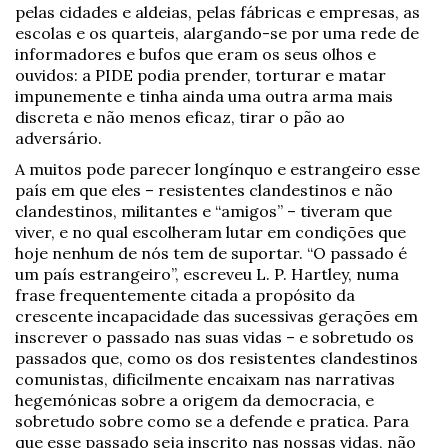
pelas cidades e aldeias, pelas fábricas e empresas, as
escolas e os quarteis, alargando-se por uma rede de
informadores e bufos que eram os seus olhos e
ouvidos: a PIDE podia prender, torturar e matar
impunemente e tinha ainda uma outra arma mais
discreta e não menos eficaz, tirar o pão ao
adversário.
A muitos pode parecer longínquo e estrangeiro esse
país em que eles – resistentes clandestinos e não
clandestinos, militantes e “amigos” – tiveram que
viver, e no qual escolheram lutar em condições que
hoje nenhum de nós tem de suportar. “O passado é
um país estrangeiro”, escreveu L. P. Hartley, numa
frase frequentemente citada a propósito da
crescente incapacidade das sucessivas gerações em
inscrever o passado nas suas vidas – e sobretudo os
passados que, como os dos resistentes clandestinos
comunistas, dificilmente encaixam nas narrativas
hegemónicas sobre a origem da democracia, e
sobretudo sobre como se a defende e pratica. Para
que esse passado seja inscrito nas nossas vidas, não