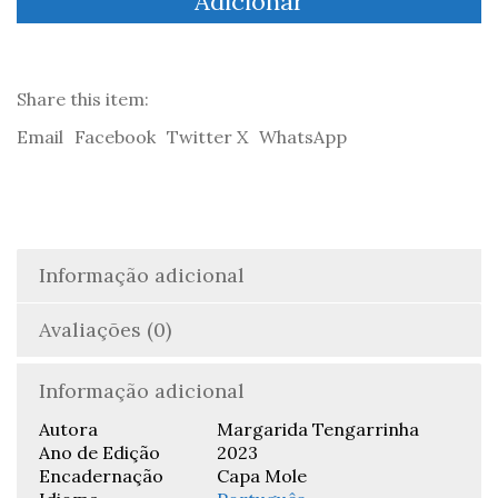
Adicionar
de
uma
Falsificadora
-
Margarida
Share this item:
Tengarrinha
Email
Facebook
Twitter X
WhatsApp
Informação adicional
Avaliações (0)
Informação adicional
Autora
Margarida Tengarrinha
Ano de Edição
2023
Encadernação
Capa Mole