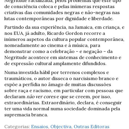
Negritude racializada, pelos problemas que este tipo
de consciência coloca e pelas inúmeras respostas
criativas das comunidades negras e não-negras nas
lutas contemporâneas por dignidade e liberdade.
Partindo da sua experiência, na Jamaica, em criança, e
nos EUA, já adulto, Ricardo Gordon recorre a
inúmeros aspetos da cultura popular contemporânea,
nomeadamente ao cinema e à música, para
demonstrar como a celebração – e negação – da
Negritude acontece em sistemas de conhecimento e
de expressão cultural amplamente difundidos.
Numa investida hábil por terrenos complexos e
traumáticos, o autor disseca o narcisismo branco e
expõe a perfídia no âmago de muitas discussões
sobre raça e racismo, em particular com pessoas que
declaram
não ver cores
e que se creem, por isso,
extraordinárias. Extraordinário, declara, é conseguir
ter uma vida normal numa sociedade dominada pela
supremacia branca.
Categorias:
Ensaios
,
Objectiva
,
Outras Editoras