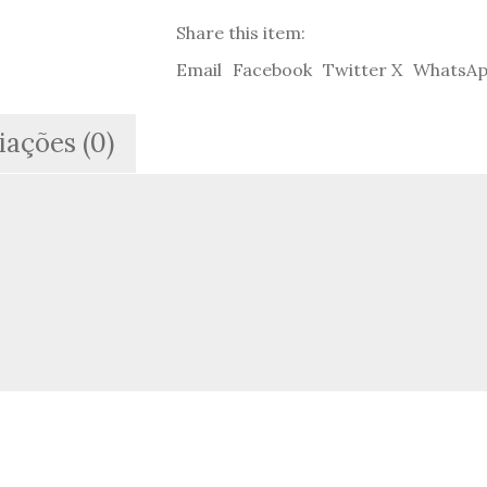
Sefarad
Share this item:
-
Mois
Email
Facebook
Twitter X
WhatsA
Benarroch
iações (0)