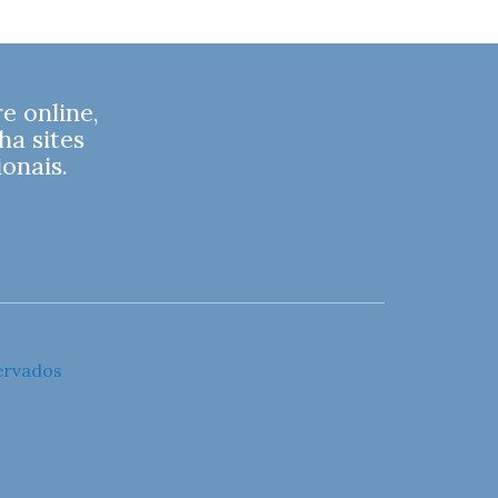
 online,
ha sites
onais.
ervados