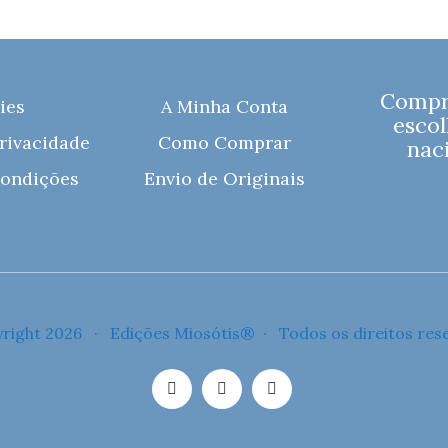
Compre
ies
A Minha Conta
escol
Privacidade
Como Comprar
naci
ondições
Envio de Originais
right 2026 · Edições Miosótis® · Todos os direitos res