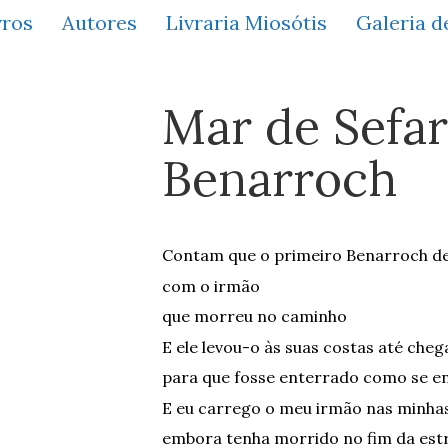
vros
Autores
Livraria Miosótis
Galeria d
Mar de Sefa
Benarroch
Contam que o primeiro Benarroch de
com o irmão
que morreu no caminho
E ele levou-o às suas costas até cheg
para que fosse enterrado como se en
E eu carrego o meu irmão nas minha
embora tenha morrido no fim da est