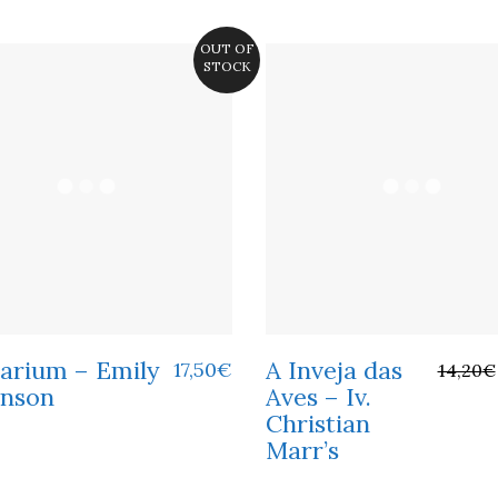
OUT OF
STOCK
arium – Emily
A Inveja das
17,50
€
14,20
€
inson
Aves – Iv.
Christian
Marr’s