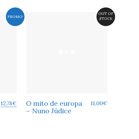
OUT OF
PROMO!
STOCK
O mito de europa
12,78
€
11,00
€
– Nuno Júdice