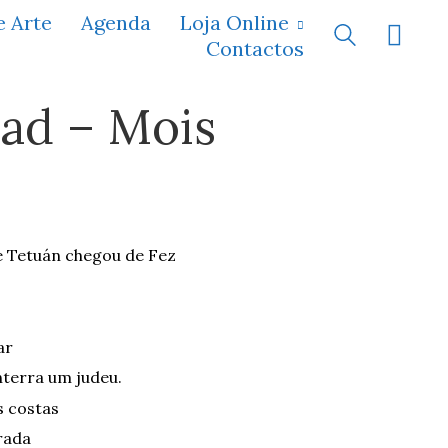
e Arte
Agenda
Loja Online
Contactos
rad – Mois
 Tetuán chegou de Fez
ar
terra um judeu.
s costas
rada