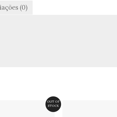
iações (0)
OUT OF
STOCK