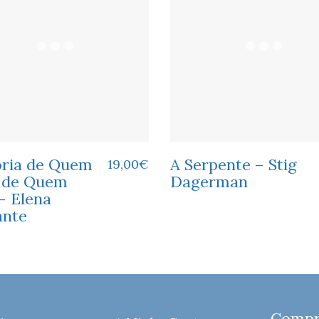
ória de Quem
A Serpente – Stig
19,00
€
e de Quem
Dagerman
– Elena
ante
Compre