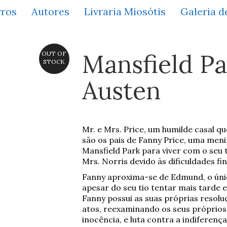
vros
Autores
Livraria Miosótis
Galeria d
Mansfield Pa
OUT OF
STOCK
Austen
Mr. e Mrs. Price, um humilde casal q
são os pais de Fanny Price, uma meni
Mansfield Park para viver com o seu t
Mrs. Norris devido às dificuldades fin
Fanny aproxima-se de Edmund, o únic
apesar do seu tio tentar mais tarde
Fanny possui as suas próprias resolu
atos, reexaminando os seus próprios
inocência, e luta contra a indiferenç