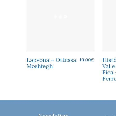
Lapvona – Ottessa
Hist
19,00
€
Moshfegh
Vai 
Fica 
Ferr
Newsletter