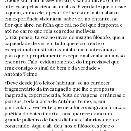
O José Marinho disse-me isto, visando talvez o meu
interesse pelas ciências ocultas. É verdade que o disse
a quem, como ele, apesar de lhe estar muito abaixo
em experiência visionária, sabe ver, no entanto, na
flor que abre, na folha que cai, no Sol que desponta e
até no carro que rola segredos inefáveis.
(…) Eu penso, talvez ao invés do insigne filósofo, que a
capacidade de ver em tudo que é corrente o
excepcional constitui o caminho ou a antecâmara
para que o propriamente excepcional venha ao nosso
encontro. Falo, evidentemente, do imprevisível que
traz consigo o sinal do bem e da verdade.»
António Telmo
«Deve desde já o leitor habituar-se ao carácter
fragmentário da investigação que lhe é proposta.
Inspirada, experienciada, feita de viagens, errâncias e
perigos, toda a obra de António Telmo, e, em
particular, a vertente que nela foi consagrada à razão
poética do épico imortal, nos aparece como um
grande poliedro de faces diáfanas, laboriosamente
construído. Aqui e ali, deu-nos o filósofo, sobre o