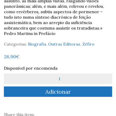
assunto, as mais amplas vistas, rasgando visões
panorâmicas; além, e mais além, relevou e revelou,
como revérberos, subtis aspectos de pormenor –
tudo isto numa síntese diacrónica de feição
assistemática, bem ao arrepio da suficiência
sobranceira que costuma assistir os tratadistas.»
Pedro Martins in Prefácio
Categorias:
Biografia
,
Outras Editoras
,
Zéfiro
26,90
€
Disponível por encomenda
Quantidade
de
Luís
Adicionar
de
Camões
e
o
Segredo
Share this item: