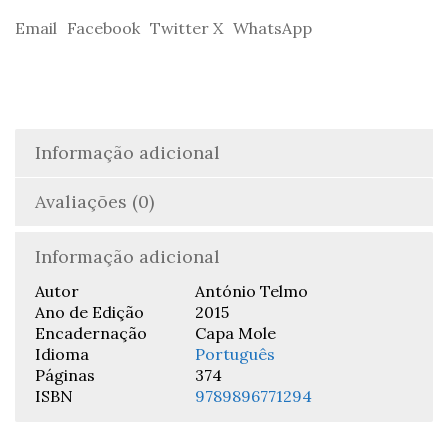
d'Os
Email
Facebook
Twitter X
WhatsApp
Lusíadas
-
António
Telmo
Informação adicional
Avaliações (0)
Informação adicional
Autor
António Telmo
Ano de Edição
2015
Encadernação
Capa Mole
Idioma
Português
Páginas
374
ISBN
9789896771294