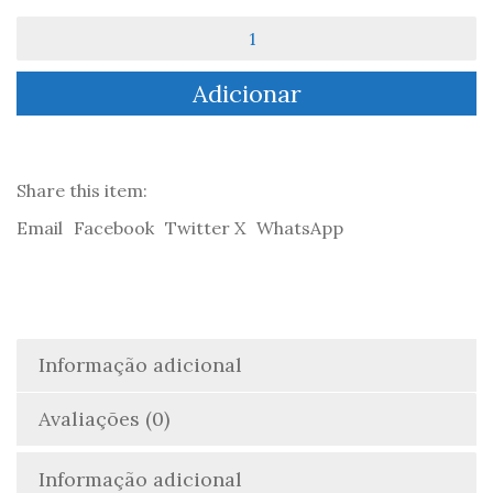
Quantidade
de
Luana
Adicionar
no
país
onde
a
lua
Share this item:
nunca
Email
Facebook
Twitter X
WhatsApp
dorme
-
Maria
José
Leonidas
Epper
Informação adicional
&
António
Avaliações (0)
Camarinha
Informação adicional