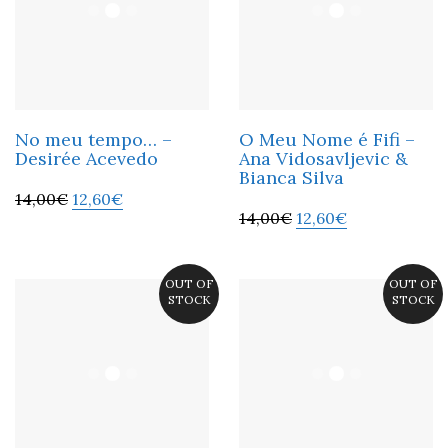
No meu tempo… –
O Meu Nome é Fifi –
Desirée Acevedo
Ana Vidosavljevic &
Bianca Silva
14,00
€
12,60
€
14,00
€
12,60
€
OUT OF
OUT OF
STOCK
STOCK