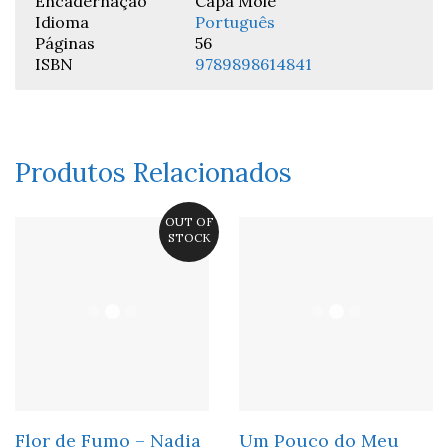
Encadernação
Capa Mole
Idioma
Português
Páginas
56
ISBN
9789898614841
Produtos Relacionados
OUT OF
STOCK
Flor de Fumo – Nadia
Um Pouco do Meu