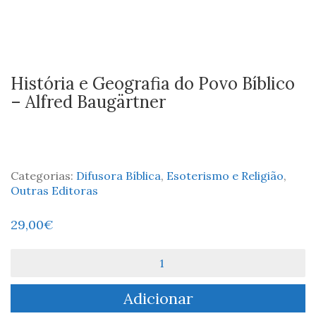
História e Geografia do Povo Bíblico
– Alfred Baugärtner
Categorias:
Difusora Bíblica
,
Esoterismo e Religião
,
Outras Editoras
29,00
€
Quantidade
de
História
Adicionar
e
Geografia