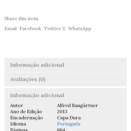
do
Povo
Bíblico
Share this item:
-
Email
Facebook
Twitter X
WhatsApp
Alfred
Baugärtner
Informação adicional
Avaliações (0)
Informação adicional
Autor
Alfred Baugärtner
Ano de Edição
2013
Encadernação
Capa Dura
Idioma
Português
Páginas
664