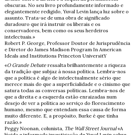
obscuras. No seu livro profundamente informado e
elegantemente redigido, Yuval Levin lança luz sobre o
assunto. Trata-se de uma obra de significado
duradouro que irá instruir os liberais e os
conservadores, bem como os seus herdeiros
intelectuais.»
Robert P. George, Professor Doutor de Jurisprudência
e Diretor do James Madison Program In American
Ideals and Institutions Princeton UniversitY
«
O Grande Debate
ressalta brilhantemente a riqueza
da tradição que subjaz à nossa política. Lembra-nos
que a política é algo de intelectualmente sério que
merece mais do que a superficialidade e o cinismo que
satura todas as conversas políticas. Lembra-nos de
que a direita e a esquerda estão enraizadas num
desejo de ver a política ao serviço do florescimento
humano, mesmo que entendam essa causa de forma
muito diferente. E, a propósito, Burke é que tinha
razão.»
Peggy Noonan, colunista,
The Wall Street Journal
«A
lúcida e informada investigação de Yuval Levin sobre