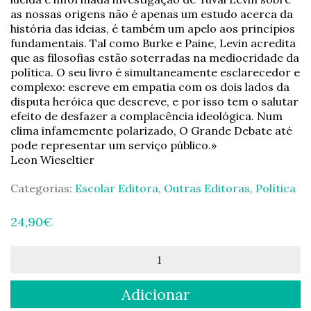
as nossas origens não é apenas um estudo acerca da
história das ideias, é também um apelo aos princípios
fundamentais. Tal como Burke e Paine, Levin acredita
que as filosofias estão soterradas na mediocridade da
política. O seu livro é simultaneamente esclarecedor e
complexo: escreve em empatia com os dois lados da
disputa heróica que descreve, e por isso tem o salutar
efeito de desfazer a complacência ideológica. Num
clima infamemente polarizado, O Grande Debate até
pode representar um serviço público.»
Leon Wieseltier
Categorias:
Escolar Editora
,
Outras Editoras
,
Política
24,90
€
Quantidade
de
Grande
Adicionar
Debate:
Thomas