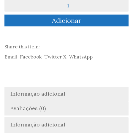
Quantidade
de
Gosto
Adicionar
de
Ti
Todos
Os
Dias
Share this item:
—
Email
Facebook
Twitter X
WhatsApp
Uma
Agenda
Literária
Informação adicional
Avaliações (0)
Informação adicional