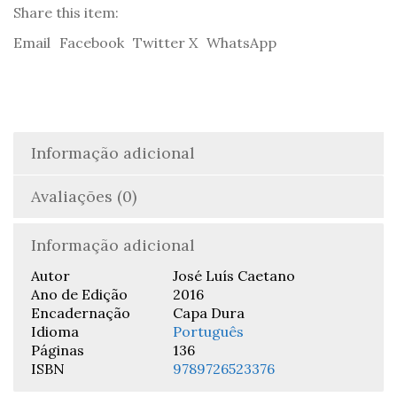
do
Share this item:
Peregrino
Email
Facebook
Twitter X
WhatsApp
-
Frei
José
Luís
Caetano
Informação adicional
Avaliações (0)
Informação adicional
Autor
José Luís Caetano
Ano de Edição
2016
Encadernação
Capa Dura
Idioma
Português
Páginas
136
ISBN
9789726523376