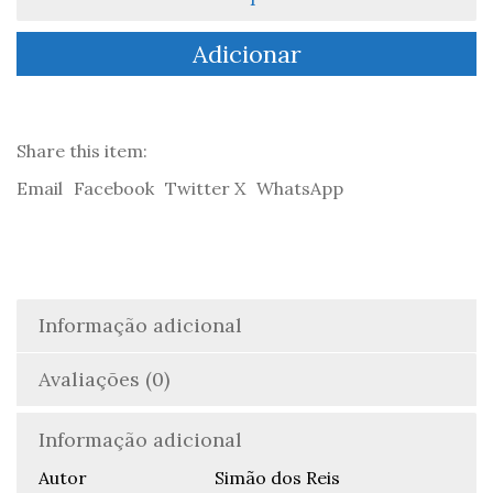
de
Fadas,
Adicionar
Reis
Magos,
et
Cetera
-
Share this item:
Simão
Email
Facebook
Twitter X
WhatsApp
dos
Reis
Informação adicional
Avaliações (0)
Informação adicional
Autor
Simão dos Reis