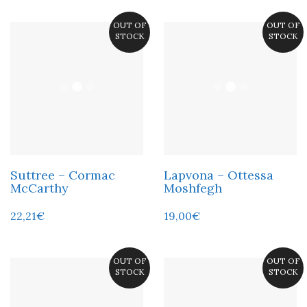
OUT OF
OUT OF
STOCK
STOCK
Suttree – Cormac
Lapvona – Ottessa
McCarthy
Moshfegh
22,21
€
19,00
€
OUT OF
OUT OF
STOCK
STOCK