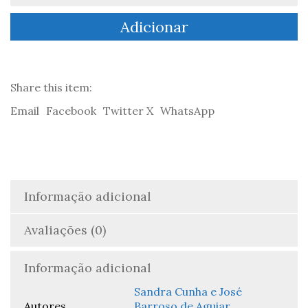
Eficiência
Adicionar
Energética
dos
Edifícios:
Contributo
dos
Share this item:
materiais
Email
Facebook
Twitter X
WhatsApp
de
mudança
de
fase
-
Sandra
Informação adicional
Cunha
&
Avaliações (0)
José
Barroso
de
Informação adicional
Aguiar
Sandra Cunha e José
Autores
Barroso de Aguiar