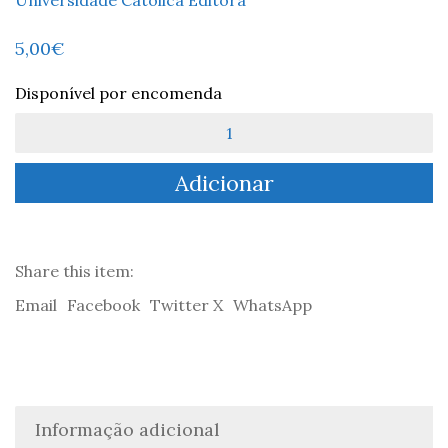
5,00
€
Disponível por encomenda
Quantidade
de
Edmund
Adicionar
Burke:
A
virtude
da
consistência
Share this item:
-
Email
Facebook
Twitter X
WhatsApp
João
Pereira
Coutinho
Informação adicional