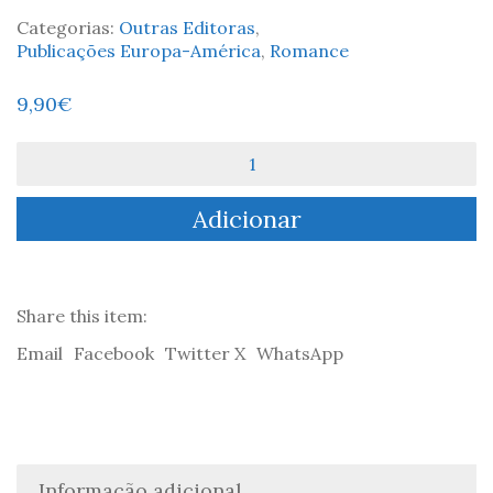
Categorias:
Outras Editoras
,
Publicações Europa-América
,
Romance
9,90
€
Quantidade
de
Drácula
Adicionar
-
Bram
Stoker
Share this item:
Email
Facebook
Twitter X
WhatsApp
Informação adicional