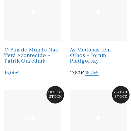
O Fim do Mundo Não
As Medusas têm
Terá Acontecido –
Olhos – Joram
Patrik Ouředník
Piatigorsky
15,00
€
17,50
€
15,75
€
OUT OF
OUT OF
STOCK
STOCK