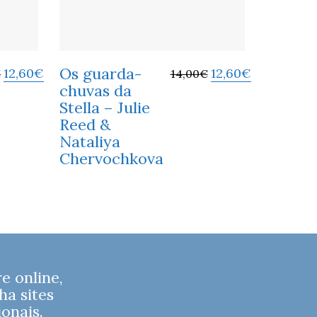
Os guarda-
12,60
€
12,60
€
€
14,00
€
chuvas da
Stella – Julie
Reed &
Nataliya
Chervochkova
 online,
ha sites
onais.