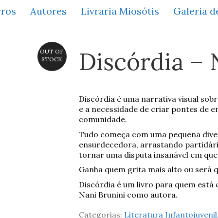
vros
Autores
Livraria Miosótis
Galeria d
Discórdia – 
OUT OF
STOCK
Discórdia é uma narrativa visual sob
e a necessidade de criar pontes de 
comunidade.
Tudo começa com uma pequena diver
ensurdecedora, arrastando partidári
tornar uma disputa insanável em que
Ganha quem grita mais alto ou será
Discórdia é um livro para quem está c
Nani Brunini como autora.
Categorias:
Literatura Infantojuvenil