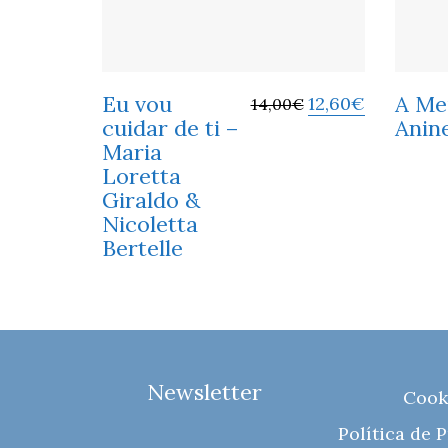
Eu vou
A Me
12,60
€
14,00
€
cuidar de ti –
Anin
Maria
Loretta
Giraldo &
Nicoletta
Bertelle
Newsletter
Cook
Política de 