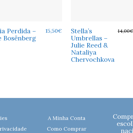
ia Perdida –
Stella’s
15,50
€
14,00
e Bosënberg
Umbrellas –
Julie Reed &
Nataliya
Chervochkova
Compre
ies
A Minha Conta
escol
Privacidade
Como Comprar
naci