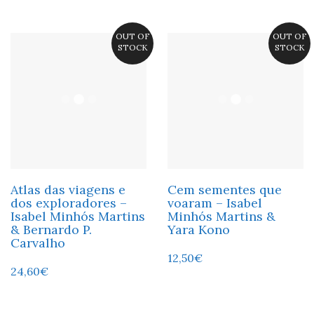
OUT OF
OUT OF
STOCK
STOCK
Atlas das viagens e
Cem sementes que
dos exploradores –
voaram – Isabel
Isabel Minhós Martins
Minhós Martins &
& Bernardo P.
Yara Kono
Carvalho
12,50
€
24,60
€