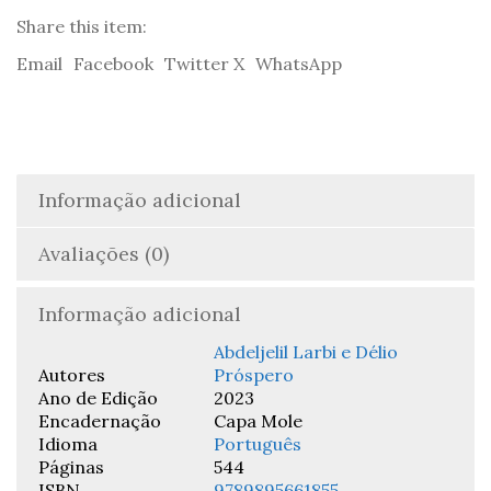
-
Abdeljelil
Share this item:
Larbi
Email
Facebook
Twitter X
WhatsApp
&
Délio
Próspero
Informação adicional
Avaliações (0)
Informação adicional
Abdeljelil Larbi e Délio
Autores
Próspero
Ano de Edição
2023
Encadernação
Capa Mole
Idioma
Português
Páginas
544
ISBN
9789895661855