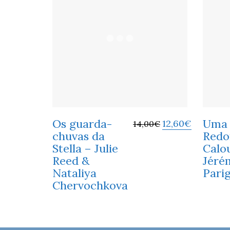
Os guarda-
Uma 
12,60
€
14,00
€
chuvas da
Redo
Stella – Julie
Calo
Reed &
Jéré
Nataliya
Parig
Chervochkova