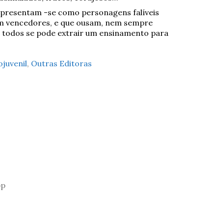
apresentam -se como personagens falíveis
m vencedores, e que ousam, nem sempre
e todos se pode extrair um ensinamento para
ojuvenil
,
Outras Editoras
pp