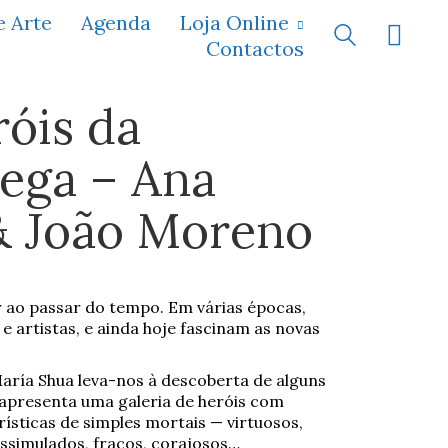
e Arte
Agenda
Loja Online
Contactos
óis da
rega – Ana
& João Moreno
r ao passar do tempo. Em várias épocas,
e artistas, e ainda hoje fascinam as novas
aría Shua leva-nos à descoberta de alguns
apresenta uma galeria de heróis com
rísticas de simples mortais — virtuosos,
dissimulados, fracos, corajosos…