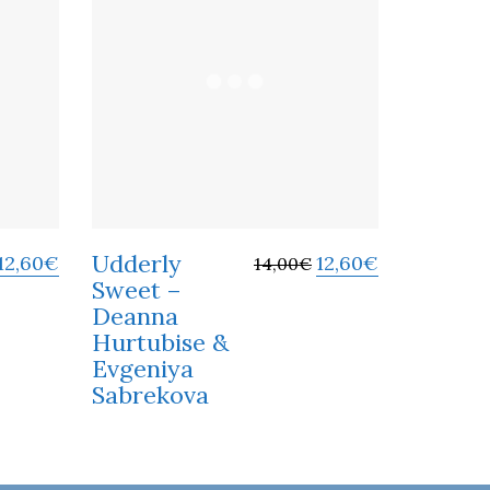
Udderly
12,60
€
12,60
€
14,00
€
Sweet –
Deanna
Hurtubise &
Evgeniya
Sabrekova