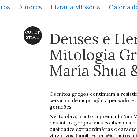
vros
Autores
Livraria Miosótis
Galeria d
Deuses e Her
OUT OF
STOCK
Mitologia G
María Shua 
Os mitos gregos continuam a resisti
serviram de inspiração a pensadores 
gerações.
Nesta obra, a autora premiada Ana M
dos mitos gregos mais conhecidos e 
qualidades extraordinárias e caracte
vingativos, humildes, cruéis, justos, 