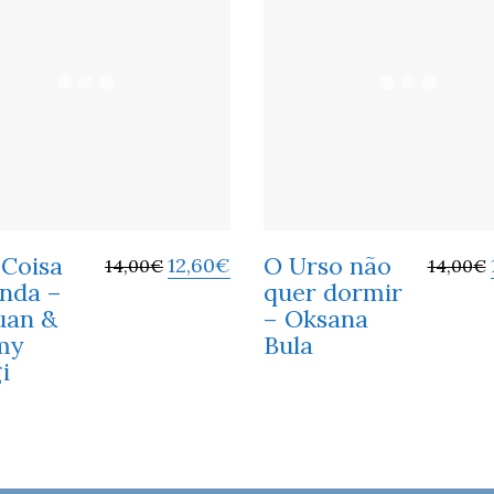
Coisa
O Urso não
12,60
€
14,00
€
14,00
€
nda –
quer dormir
uan &
– Oksana
my
Bula
i