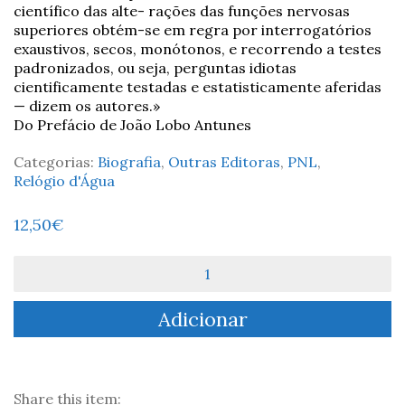
científico das alte- rações das funções nervosas
superiores obtém-se em regra por interrogatórios
exaustivos, secos, monótonos, e recorrendo a testes
padronizados, ou seja, perguntas idiotas
cientificamente testadas e estatisticamente aferidas
— dizem os autores.»
Do Prefácio de João Lobo Antunes
Categorias:
Biografia
,
Outras Editoras
,
PNL
,
Relógio d'Água
12,50
€
Quantidade
de
De
Adicionar
Profundis,
Valsa
Lenta
-
José
Share this item: