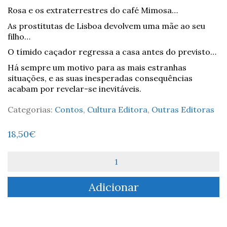
Rosa e os extraterrestres do café Mimosa…
As prostitutas de Lisboa devolvem uma mãe ao seu
filho…
O tímido caçador regressa a casa antes do previsto…
Há sempre um motivo para as mais estranhas
situações, e as suas inesperadas consequências
acabam por revelar-se inevitáveis.
Categorias:
Contos
,
Cultura Editora
,
Outras Editoras
18,50
€
Quantidade
de
Contos
Adicionar
Perversos
-
Sebastião
Alves