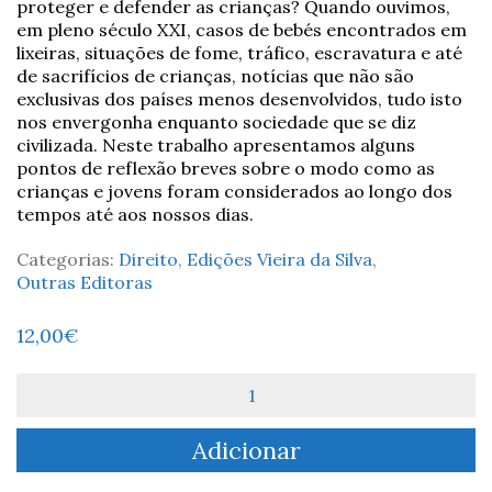
proteger e defender as crianças? Quando ouvimos,
em pleno século XXI, casos de bebés encontrados em
lixeiras, situações de fome, tráfico, escravatura e até
de sacrifícios de crianças, notícias que não são
exclusivas dos países menos desenvolvidos, tudo isto
nos envergonha enquanto sociedade que se diz
civilizada. Neste trabalho apresentamos alguns
pontos de reflexão breves sobre o modo como as
crianças e jovens foram considerados ao longo dos
tempos até aos nossos dias.
Categorias:
Direito
,
Edições Vieira da Silva
,
Outras Editoras
12,00
€
Quantidade
de
Breve
Adicionar
História
do