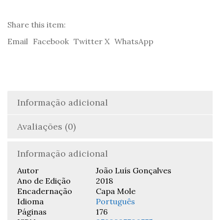
Direito
das
Crianças
Share this item:
e
Email
Facebook
Twitter X
WhatsApp
dos
Jovens
-
João
Luís
Gonçalves
Informação adicional
Avaliações (0)
Informação adicional
Autor
João Luís Gonçalves
Ano de Edição
2018
Encadernação
Capa Mole
Idioma
Português
Páginas
176