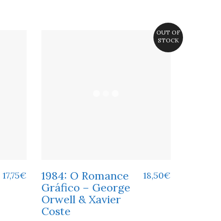
OUT OF
STOCK
1984: O Romance
17,75
€
18,50
€
Gráfico – George
Orwell & Xavier
Coste