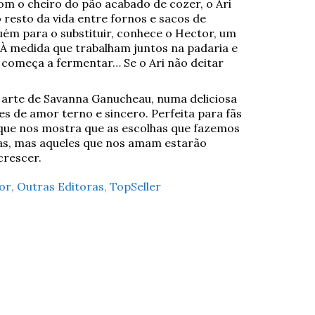
com o cheiro do pão acabado de cozer, o Ari
resto da vida entre fornos e sacos de
uém para o substituir, conhece o Hector, um
 À medida que trabalham juntos na padaria e
começa a fermentar… Se o Ari não deitar
à arte de Savanna Ganucheau, numa deliciosa
s de amor terno e sincero. Perfeita para fãs
a que nos mostra que as escolhas que fazemos
s, mas aqueles que nos amam estarão
crescer.
or
,
Outras Editoras
,
TopSeller