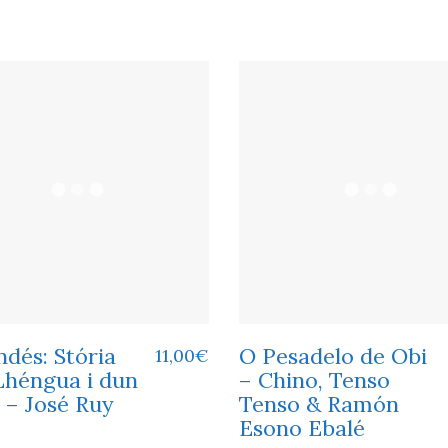
dés: Stória
O Pesadelo de Obi
11,00
€
Lhéngua i dun
– Chino, Tenso
 – José Ruy
Tenso & Ramón
Esono Ebalé