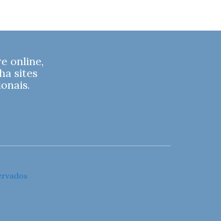
 online,
ha sites
onais.
ervados