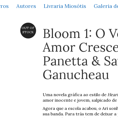
vros
Autores
Livraria Miosótis
Galeria d
Bloom 1: O 
OUT OF
STOCK
Amor Cresce
Panetta & S
Ganucheau
Uma novela gráfica ao estilo de
Hear
amor inocente e jovem, salpicado de 
Agora que a escola acabou, o Ari so
sua banda. Para trás tem de deixar a