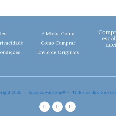
Compre
ies
A Minha Conta
escol
Privacidade
Como Comprar
naci
ondições
Envio de Originais
right 2026 · Edições Miosótis® · Todos os direitos res