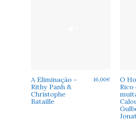
A Eliminação –
O Ho
16,00
€
Rithy Panh &
Rico
Christophe
muita
Bataille
Calo
Gulb
Jona