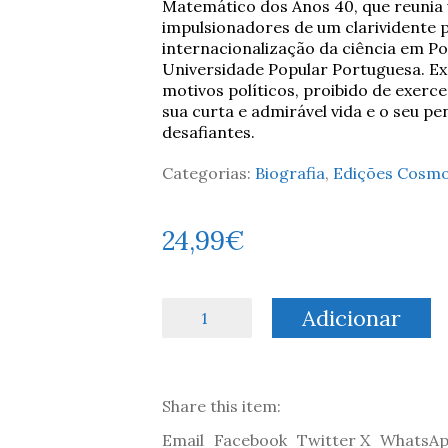
Matemático dos Anos 40, que reunia 
impulsionadores de um clarividente 
internacionalização da ciência em P
Universidade Popular Portuguesa. E
motivos políticos, proibido de exerce
sua curta e admirável vida e o seu 
desafiantes.
Categorias:
Biografia
,
Edições Cosm
24,99
€
Quantidade
Adicionar
de
Bento
de
Jesus
Share this item:
Caraça:
Uma
Email
Facebook
Twitter X
WhatsA