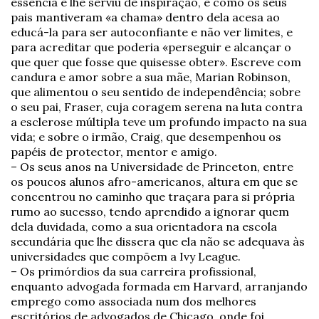
essência e lhe serviu de inspiração, e como os seus
pais mantiveram «a chama» dentro dela acesa ao
educá-la para ser autoconfiante e não ver limites, e
para acreditar que poderia «perseguir e alcançar o
que quer que fosse que quisesse obter». Escreve com
candura e amor sobre a sua mãe, Marian Robinson,
que alimentou o seu sentido de independência; sobre
o seu pai, Fraser, cuja coragem serena na luta contra
a esclerose múltipla teve um profundo impacto na sua
vida; e sobre o irmão, Craig, que desempenhou os
papéis de protector, mentor e amigo.
– Os seus anos na Universidade de Princeton, entre
os poucos alunos afro-americanos, altura em que se
concentrou no caminho que traçara para si própria
rumo ao sucesso, tendo aprendido a ignorar quem
dela duvidada, como a sua orientadora na escola
secundária que lhe dissera que ela não se adequava às
universidades que compõem a Ivy League.
– Os primórdios da sua carreira profissional,
enquanto advogada formada em Harvard, arranjando
emprego como associada num dos melhores
escritórios de advogados de Chicago, onde foi