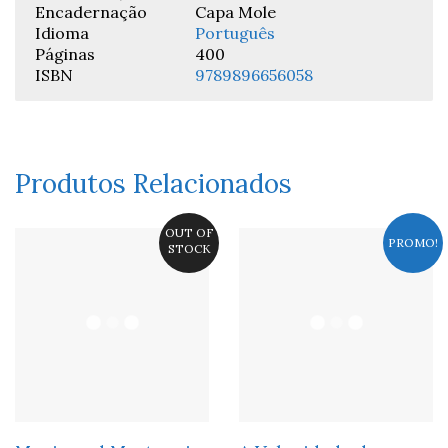
Encadernação
Capa Mole
Idioma
Português
Páginas
400
ISBN
9789896656058
Produtos Relacionados
OUT OF
PROMO!
STOCK