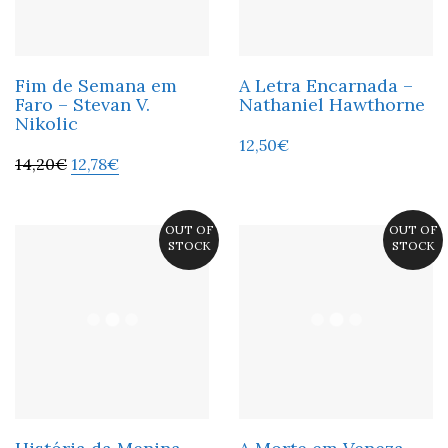
Fim de Semana em
A Letra Encarnada –
Faro – Stevan V.
Nathaniel Hawthorne
Nikolic
12,50
€
14,20
€
12,78
€
OUT OF
OUT OF
STOCK
STOCK