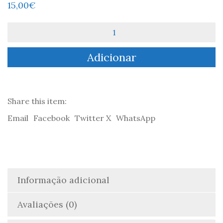
15,00
€
Quantidade
de
As
Adicionar
Transgressões
do
Amor
-
Maria
Share this item:
José
Email
Facebook
Twitter X
WhatsApp
Vera
Informação adicional
Avaliações (0)