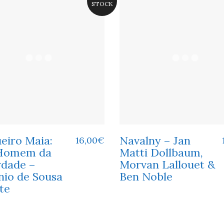
STOCK
eiro Maia:
Navalny – Jan
16,00
€
Homem da
Matti Dollbaum,
rdade –
Morvan Lallouet &
nio de Sousa
Ben Noble
te