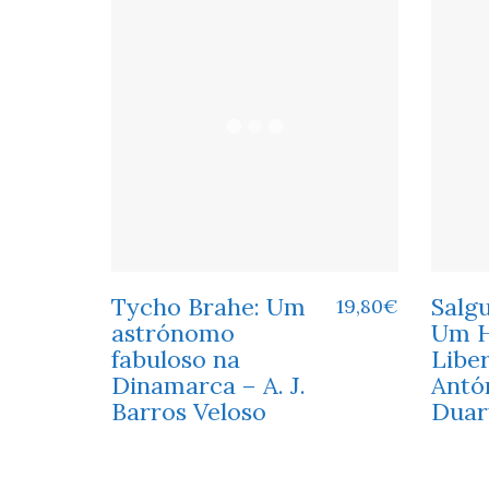
Tycho Brahe: Um
Salgu
19,80
€
astrónomo
Um 
fabuloso na
Libe
Dinamarca – A. J.
Antó
Barros Veloso
Duar