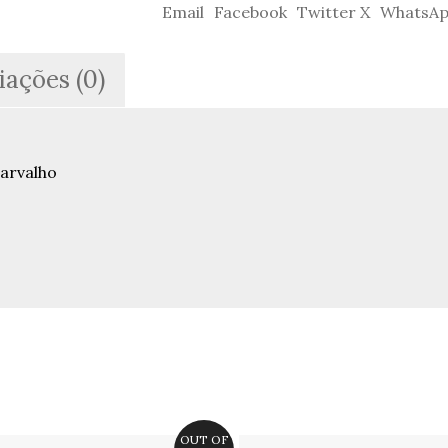
Portuguesas
Email
Facebook
Twitter X
WhatsA
Desobedientes
-
Maria
iações (0)
João
Lopo
de
Carvalho
arvalho
OUT OF