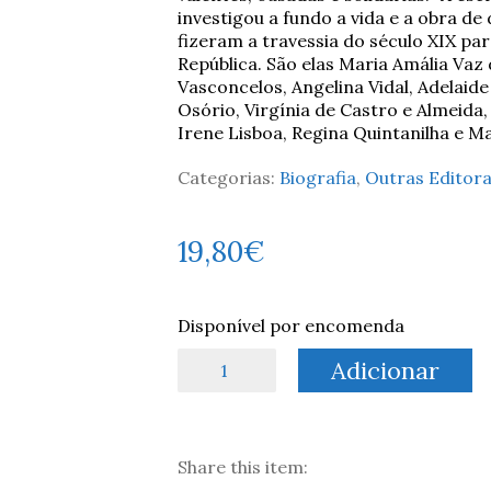
investigou a fundo a vida e a obra d
fizeram a travessia do século XIX pa
República. São elas Maria Amália Vaz 
Vasconcelos, Angelina Vidal, Adelaide
Osório, Virgínia de Castro e Almeida,
Irene Lisboa, Regina Quintanilha e M
Categorias:
Biografia
,
Outras Editor
19,80
€
Disponível por encomenda
Quantidade
Adicionar
de
As
Revolucionárias:
Doze
Share this item:
Mulheres