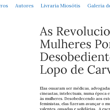
vros
Autores
Livraria Miosótis
Galeria d
As Revolucio
Mulheres Po
Desobedient
Lopo de Car
Elas ousaram ser médicas, advogadas, 
cineastas, intelectuais, numa época 
às mulheres. Desobedecendo aos este
feministas, elas fizeram avançar o 
valentes, ousadas e solidárias. A es