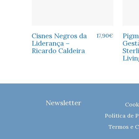
Cisnes Negros da
Pigm
17,90
€
Liderança –
Gestã
Ricardo Caldeira
Sterl
Livi
Newsletter
Cook
Política de 
Termos e C