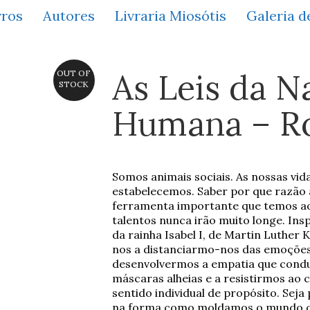
vros
Autores
Livraria Miosótis
Galeria d
As Leis da N
OUT OF
STOCK
Humana – Ro
Somos animais sociais. As nossas vi
estabelecemos. Saber por que razão 
ferramenta importante que temos ao 
talentos nunca irão muito longe. Insp
da rainha Isabel I, de Martin Luther 
nos a distanciarmo-nos das emoções
desenvolvermos a empatia que conduz
máscaras alheias e a resistirmos a
sentido individual de propósito. Sej
na forma como moldamos o mundo q