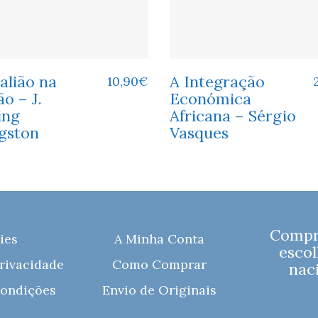
alião na
A Integração
10,90
€
o – J.
Económica
ing
Africana – Sérgio
ngston
Vasques
Compre
ies
A Minha Conta
escol
Privacidade
Como Comprar
naci
ondições
Envio de Originais