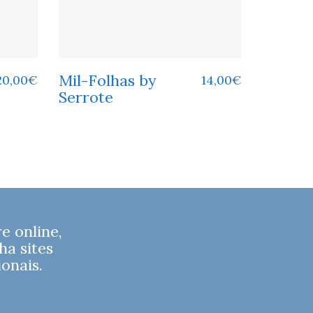
Mil-Folhas by
20,00
€
14,00
€
Serrote
 online,
ha sites
onais.