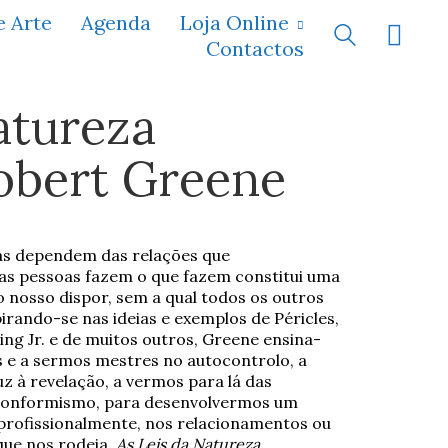
e Arte
Agenda
Loja Online
Contactos
atureza
bert Greene
das dependem das relações que
as pessoas fazem o que fazem constitui uma
nosso dispor, sem a qual todos os outros
irando-se nas ideias e exemplos de Péricles,
King Jr. e de muitos outros, Greene ensina-
 e a sermos mestres no autocontrolo, a
 à revelação, a vermos para lá das
o conformismo, para desenvolvermos um
a profissionalmente, nos relacionamentos ou
ue nos rodeia,
As Leis da Natureza