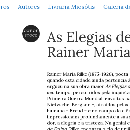
vros
Autores
Livraria Miosótis
Galeria d
As Elegias d
OUT OF
STOCK
Rainer Maria
Rainer Maria Rilke (1875-1926), poet
quando esta cidade ainda pertencia à
ergueu na sua obra maior
As Elegias 
seu tempo, percorridos pela inquieta
Primeira Guerra Mundial, envoltos na
Nietzsche, Bergson -, atraídos pela
humana – Freud – e no campo da ciênc
impressionam profundamente a sua s
dor, a alegria e a tristeza. Na genial 
de Duíno
, Rilke encontra o elo de uni