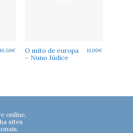
O mito de europa
16,50
€
11,00
€
– Nuno Júdice
 online,
ha sites
onais.