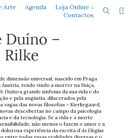
e Arte
Agenda
Loja Online
Contactos
e Duíno –
 Rilke
a de dimensão universal, nascido em Praga
 Áustria, tendo vindo a morrer na Suíça,
de Duíno
a grande sinfonia da sua vida e do
ção e pela angústia, dilacerados pela
s vagas das novas filosofias – Kierkegaard,
s novas descobertas no campo da psicologia
ia e da tecnologia. Se a vida e a morte
ensibilidade, não menos o fazem o amor e a
e dolorosa experiência da escrita d’
As Elegias
ão entre todas essas realidades diversas e o