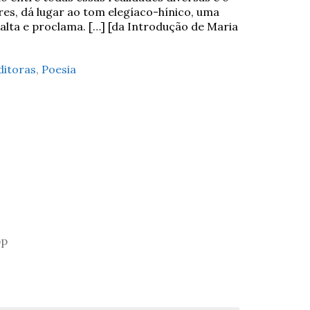
res, dá lugar ao tom elegíaco-hínico, uma
xalta e proclama. […] [da Introdução de Maria
ditoras
,
Poesia
pp