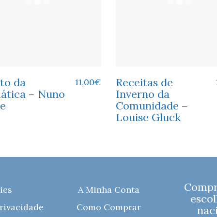
to da
Receitas de
11,00
€
ática – Nuno
Inverno da
ce
Comunidade –
Louise Gluck
Compre
ies
A Minha Conta
escol
Privacidade
Como Comprar
naci