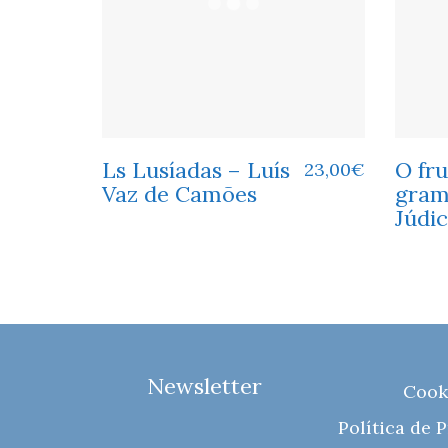
Ls Lusíadas – Luís
O fru
23,00
€
Vaz de Camões
gram
Júdi
Newsletter
Cook
Política de 