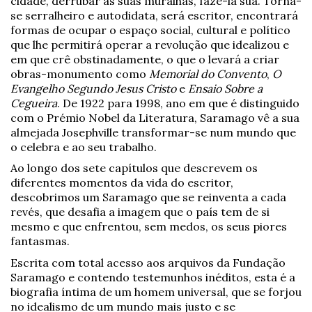
cidade, derrubar as suas muralhas, fazê-la sua. Torna-
se serralheiro e autodidata, será escritor, encontrará
formas de ocupar o espaço social, cultural e político
que lhe permitirá operar a revolução que idealizou e
em que crê obstinadamente, o que o levará a criar
obras-monumento como
Memorial do Convento
,
O
Evangelho Segundo Jesus Cristo
e
Ensaio Sobre a
Cegueira
. De 1922 para 1998, ano em que é distinguido
com o Prémio Nobel da Literatura, Saramago vê a sua
almejada Josephville transformar-se num mundo que
o celebra e ao seu trabalho.
Ao longo dos sete capítulos que descrevem os
diferentes momentos da vida do escritor,
descobrimos um Saramago que se reinventa a cada
revés, que desafia a imagem que o país tem de si
mesmo e que enfrentou, sem medos, os seus piores
fantasmas.
Escrita com total acesso aos arquivos da Fundação
Saramago e contendo testemunhos inéditos, esta é a
biografia íntima de um homem universal, que se forjou
no idealismo de um mundo mais justo e se