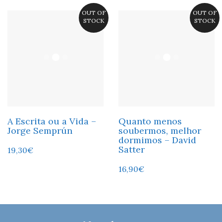
OUT OF
OUT OF
STOCK
STOCK
A Escrita ou a Vida –
Quanto menos
Jorge Semprún
soubermos, melhor
dormimos – David
Satter
19,30
€
16,90
€