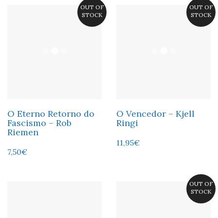
OUT OF
OUT OF
STOCK
STOCK
O Eterno Retorno do
O Vencedor – Kjell
Fascismo – Rob
Ringi
Riemen
11,95
€
7,50
€
OUT OF
STOCK