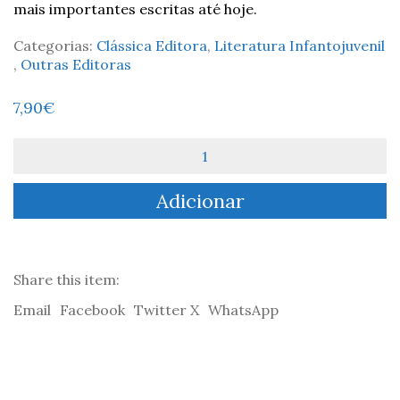
mais importantes escritas até hoje.
Categorias:
Clássica Editora
,
Literatura Infantojuvenil
,
Outras Editoras
7,90
€
Quantidade
de
Alice
Adicionar
no
País
das
Maravilhas
-
Share this item:
Lewis
Email
Facebook
Twitter X
WhatsApp
Carroll