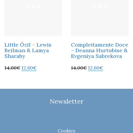
Little Özil – Lewis
Compleitamente Doce
Beilman & Lamya
– Deanna Hurtubise &
Sharaby
Evgeniya Sabrekova
14,00
€
12,60
€
14,00
€
12,60
€
Newsletter
Cookies