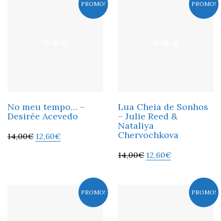
PROMO!
PROMO!
No meu tempo… –
Lua Cheia de Sonhos
Desirée Acevedo
– Julie Reed &
Nataliya
Chervochkova
14,00
€
12,60
€
14,00
€
12,60
€
PROMO!
PROMO!