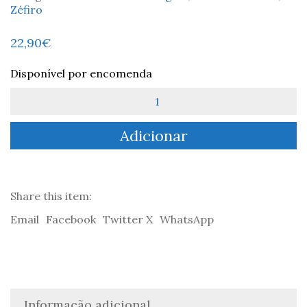
Zéfiro
22,90
€
Disponível por encomenda
Quantidade
de
A
Adicionar
Utopia
Templária
-
Stelio
W.
Share this item:
Venceslai
Email
Facebook
Twitter X
WhatsApp
Informação adicional