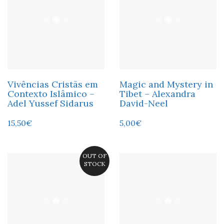
Vivências Cristãs em
Magic and Mystery in
Contexto Islâmico –
Tibet – Alexandra
Adel Yussef Sidarus
David-Neel
15,50
€
5,00
€
OUT OF
STOCK