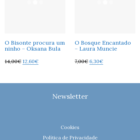
O Bisonte procura um
O Bosque Encantado
ninho – Oksana Bula
– Laura Muncie
14,00
€
12,60
€
7,00
€
6,30
€
Newsletter
Cookies
Política de Privacidade