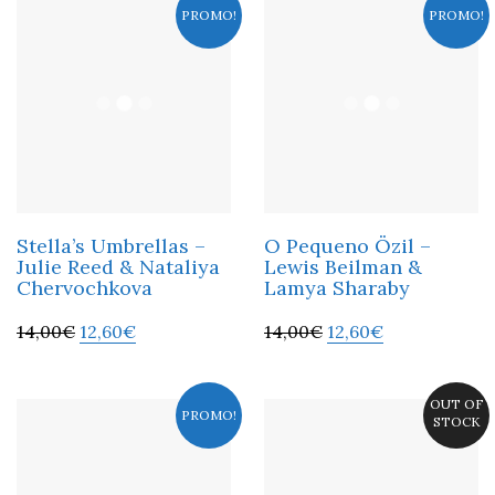
PROMO!
PROMO!
Stella’s Umbrellas –
O Pequeno Özil –
Julie Reed & Nataliya
Lewis Beilman &
Chervochkova
Lamya Sharaby
14,00
€
12,60
€
14,00
€
12,60
€
OUT OF
PROMO!
STOCK