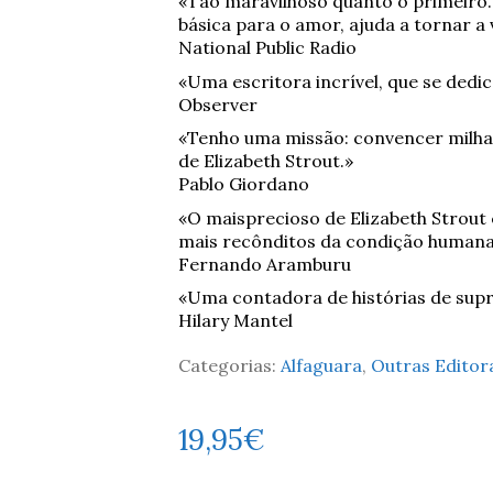
«Tão maravilhoso quanto o primeiro
básica para o amor, ajuda a tornar a 
National Public Radio
«Uma escritora incrível, que se dedi
Observer
«Tenho uma missão: convencer milhar
de Elizabeth Strout.»
Pablo Giordano
«O maisprecioso de Elizabeth Strout 
mais recônditos da condição humana
Fernando Aramburu
«Uma contadora de histórias de sup
Hilary Mantel
Categorias:
Alfaguara
,
Outras Editor
19,95
€