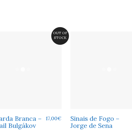
OUT OF
STOCK
arda Branca –
Sinais de Fogo –
17,00
€
ail Bulgákov
Jorge de Sena