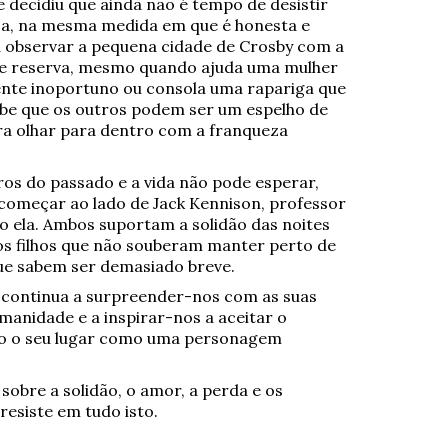
 decidiu que ainda não é tempo de desistir
osa, na mesma medida em que é honesta e
 a observar a pequena cidade de Crosby com a
 e reserva, mesmo quando ajuda uma mulher
nte inoportuno ou consola uma rapariga que
sabe que os outros podem ser um espelho de
ra olhar para dentro com a franqueza
rros do passado e a vida não pode esperar,
começar ao lado de Jack Kennison, professor
o ela. Ambos suportam a solidão das noites
os filhos que não souberam manter perto de
que sabem ser demasiado breve.
ve continua a surpreender-nos com as suas
anidade e a inspirar-nos a aceitar o
ndo o seu lugar como uma personagem
bre a solidão, o amor, a perda e os
esiste em tudo isto.