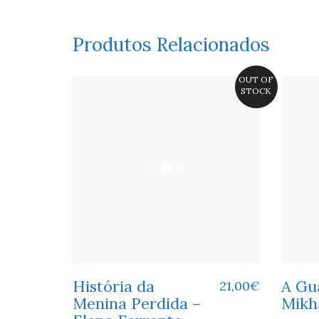
Produtos Relacionados
OUT OF
STOCK
História da
A Gu
21,00
€
Menina Perdida –
Mikh