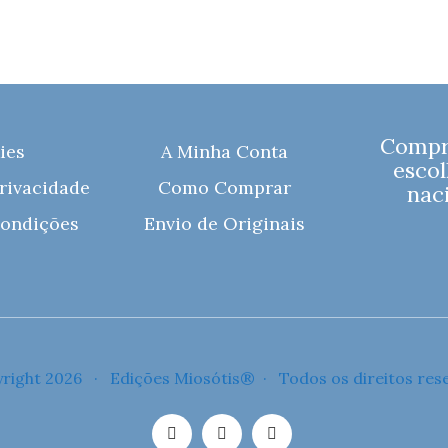
Compre
ies
A Minha Conta
escol
Privacidade
Como Comprar
naci
ondições
Envio de Originais
right 2026 · Edições Miosótis® · Todos os direitos res