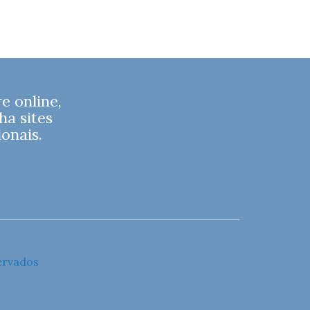
 online,
ha sites
onais.
ervados