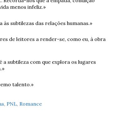
… Recorda-nos que a empatia, condição
vida menos infeliz.»
ca às subtilezas das relações humanas.»
es de leitores a render-se, como eu, à obra
é a subtileza com que explora os lugares
.»
remo talento.»
as
,
PNL
,
Romance