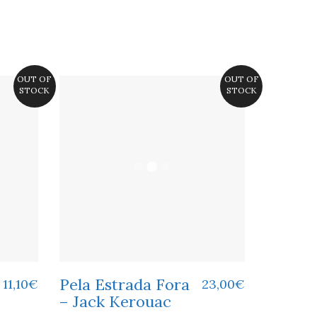
OUT OF
OUT OF
STOCK
STOCK
Pela Estrada Fora
11,10
€
23,00
€
– Jack Kerouac