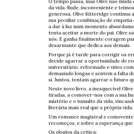
O tempo passa, mas Olive não muda e
da vida. Rude, inconveniente e teim
generosa, Olive Kitteridge continua
sua peculiar combinação de empatia
a dar à luz num momento absurdame
tenta aceitar a morte do pai. Olive 
nós. E ganha finalmente coragem pa
desarmante que dedica aos demais.
Porque já é tarde para corrigir os e
decide agarrar a oportunidade de re
universitário, reformado e viúvo com
demasiado longas e sentem a falta d
si. Juntos, tentam agarrar o futuro 
Neste novo livro, a inesquecível Oli
tiradas, a comover-nos com a sua hum
mistério e o tumulto da vida, vinca
literária mais real que a própria vida.
Um romance magistral e comovente so
recomeços, e sobre a esperança que r
Os elogios da crítica: