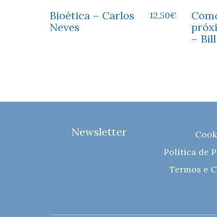
Bioética – Carlos
Como
12,50
€
Neves
próx
– Bil
Newsletter
Cook
Política de 
Termos e C