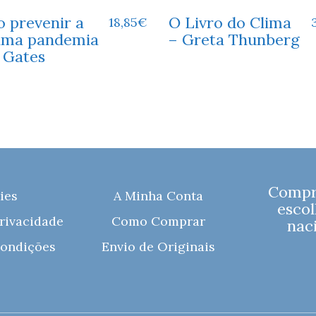
 prevenir a
O Livro do Clima
18,85
€
ima pandemia
– Greta Thunberg
l Gates
Compre
ies
A Minha Conta
escol
Privacidade
Como Comprar
naci
ondições
Envio de Originais