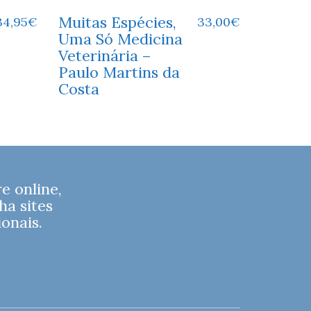
Muitas Espécies,
34,95
€
33,00
€
Uma Só Medicina
Veterinária –
Paulo Martins da
Costa
 online,
ha sites
onais.