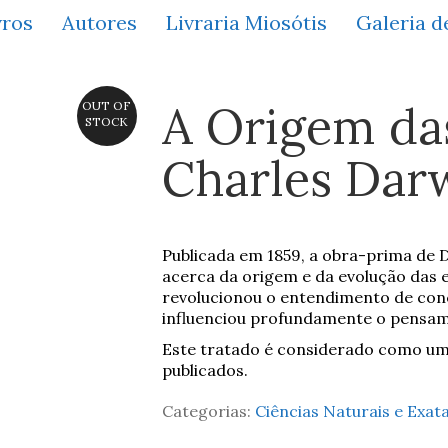
vros
Autores
Livraria Miosótis
Galeria d
A Origem da
OUT OF
STOCK
Charles Dar
Publicada em 1859, a obra-prima de 
acerca da origem e da evolução das e
revolucionou o entendimento de conc
influenciou profundamente o pensamen
Este tratado é considerado como um 
publicados.
Categorias:
Ciências Naturais e Exat