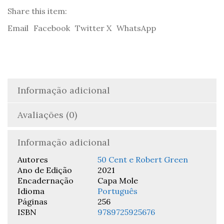
The
Share this item:
50th
Email
Facebook
Twitter X
WhatsApp
Law
-
50
Cent
&
Robert
Informação adicional
Green
Avaliações (0)
Informação adicional
Autores
50 Cent e Robert Green
Ano de Edição
2021
Encadernação
Capa Mole
Idioma
Português
Páginas
256
ISBN
9789725925676