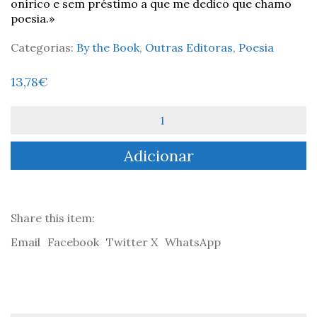
onírico e sem préstimo a que me dedico que chamo
poesia.»
Categorias:
By the Book
,
Outras Editoras
,
Poesia
13,78
€
Quantidade
de
A
Adicionar
Invenção
da
Alma
-
Paulo
Share this item:
Larcher
Email
Facebook
Twitter X
WhatsApp