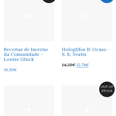
Receitas de Inverno
Hologlifos II: Ocaso –
da Comunidade –
S. K. Yeatts
Louise Gluck
14,20
€
12,78
€
16,50
€
OUT OF
STOCK