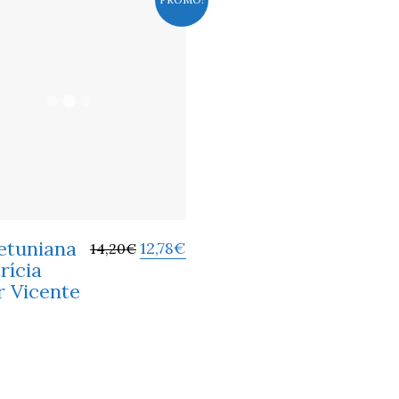
etuniana
12,78
€
14,20
€
rícia
r Vicente