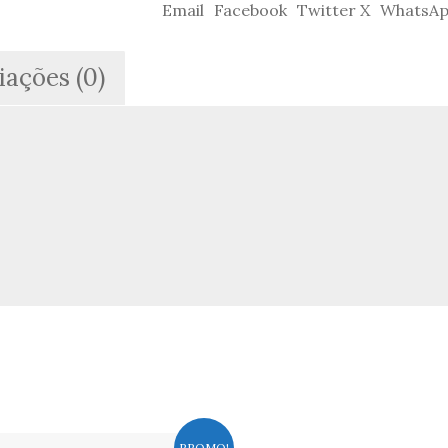
-
Email
Facebook
Twitter X
WhatsA
Iv.
Christian
Marr's
iações (0)
PROMO!