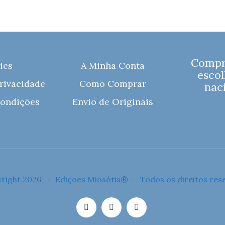
Compre
ies
A Minha Conta
escol
Privacidade
Como Comprar
naci
ondições
Envio de Originais
right 2026 · Edições Miosótis® · Todos os direitos res