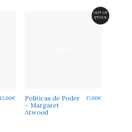
OUT OF
STOCK
Políticas de Poder
12,00
€
17,00
€
– Margaret
Atwood