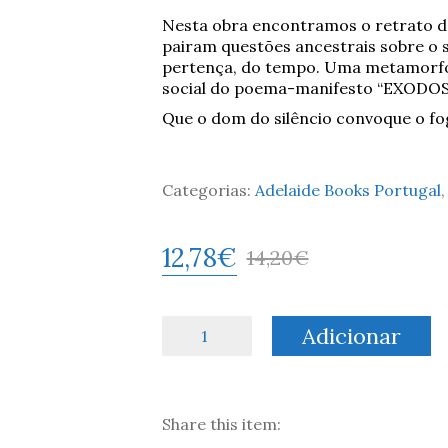
Nesta obra encontramos o retrato 
pairam questões ancestrais sobre o s
pertença, do tempo. Uma metamorfos
social do poema-manifesto “EXODOS
Que o dom do silêncio convoque o fo
Categorias:
Adelaide Books Portugal
12,78
€
14,20
€
Quantidade
Adicionar
de
A
Inveja
das
Share this item:
Aves