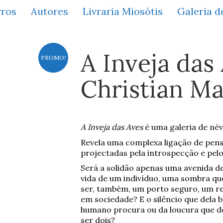
vros
Autores
Livraria Miosótis
Galeria d
A Inveja das 
PROMO!
Christian Ma
A Inveja das Aves
é uma galeria de név
Revela uma complexa ligação de pens
projectadas pela introspecção e pelo
Será a solidão apenas uma avenida d
vida de um indivíduo, uma sombra qu
ser, também, um porto seguro, um ref
em sociedade? E o silêncio que dela b
humano procura ou da loucura que d
ser dois?