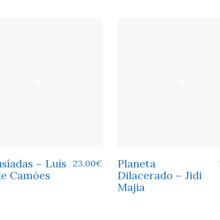
síadas – Luís
Planeta
23,00
€
de Camões
Dilacerado – Jidi
Majia