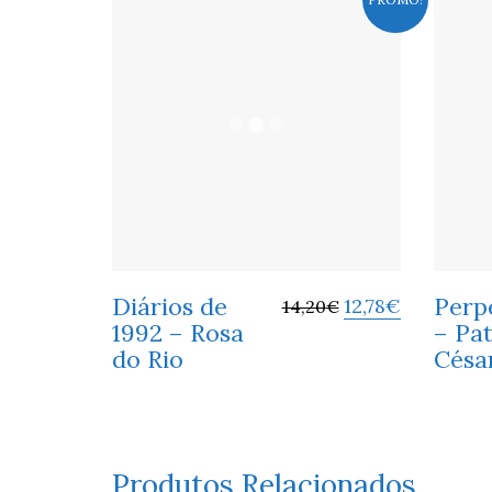
Diários de
Perp
12,78
€
14,20
€
1992 – Rosa
– Pat
do Rio
Césa
Produtos Relacionados