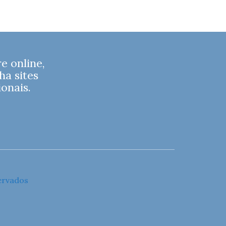
 online,
ha sites
onais.
ervados